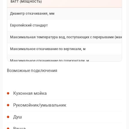
ВАТТ (МОЩНОСТЬ)
Диаметр откачивания, мм
Европейский стандарт
Максимальная температура вод, поступающих с перерывами (максиму
Максимальное откачивание по вертикали, м
Максимальное откачивание по горизонтали, м
Возможные подключения
Напряжение, В/Гц
Объем бака, л
Кухонная мойка
Размеры Д х Г х В, мм
Рукомойник/умывальник
Режим работы мотора, об/мин
Душ
Средняя температура поступающих вод, ?C
Ванна