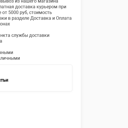
овывоз из нашего магазина
платная доставка курьером при
е от 5000 руб, стоимость
вки в разделе Доставка и Оплата
ионах
пункта службы доставки
а
чными
аличными
атьи