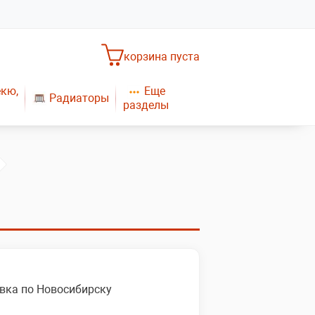
корзина пуста
Еще
екю,
Радиаторы
разделы
Насосное оборудование
Обогреватели
САНТЕХНИКА
Плиты газовые
Газовые конвекторы
вка по Новосибирску