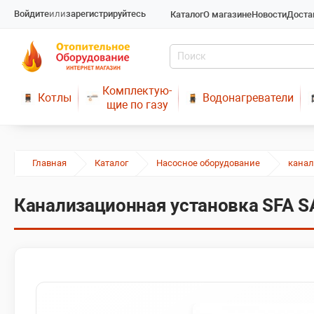
Войдите
или
зарегистрируйтесь
Каталог
О магазине
Новости
Доста
Комплектую-
Котлы
Водонагреватели
щие по газу
Главная
Каталог
Насосное оборудование
кана
Канализационная установка SFA S