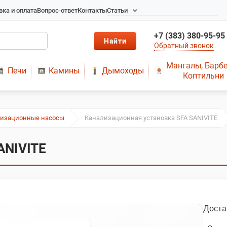
вка и оплата
Вопрос-ответ
Контакты
Статьи
Радиаторы в Новосибирске
+7 (383) 380-95-95
Радиаторы отопления в
Обратный звонок
Новосибирске
Твердотопливные котлы
Мангалы, Барб
Печи
Камины
Дымоходы
длительного горения
Коптильни
Радиаторы алюминиевые,
чугунные, стальные,
медные
лизационные насосы
Канализационная установка SFA SANIVITE
Металопластик
МЫ ПРЕДЛАГАЕМ КУПИТЬ
ANIVITE
ДЫМОХОД ОТ
ПРОИЗВОДИТЕЛЯ
РЕМОНТ ГАЗОВЫХ КОТЛОВ
МОНТАЖ СИСТЕМ
ОТОПЛЕНИЯ
Доста