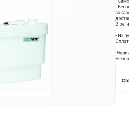
- Сам
- Бес
заказ
доста
В рег
- Из 
Оплат
-Нали
-Безн
Ст