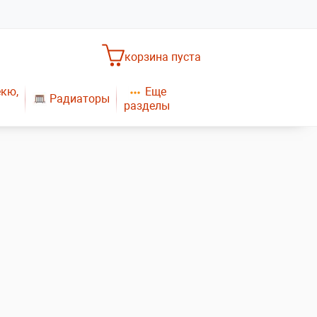
корзина пуста
Еще
екю,
Радиаторы
разделы
Насосное оборудование
Обогреватели
САНТЕХНИКА
Плиты газовые
Газовые конвекторы