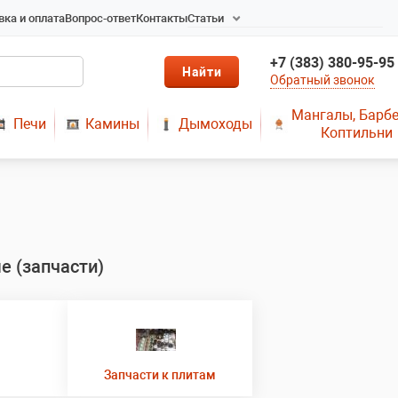
вка и оплата
Вопрос-ответ
Контакты
Статьи
Радиаторы в Новосибирске
+7 (383) 380-95-95
Радиаторы отопления в
Обратный звонок
Новосибирске
Твердотопливные котлы
Мангалы, Барб
Печи
Камины
Дымоходы
длительного горения
Коптильни
Радиаторы алюминиевые,
чугунные, стальные,
медные
Металопластик
МЫ ПРЕДЛАГАЕМ КУПИТЬ
ДЫМОХОД ОТ
е (запчасти)
ПРОИЗВОДИТЕЛЯ
РЕМОНТ ГАЗОВЫХ КОТЛОВ
МОНТАЖ СИСТЕМ
ОТОПЛЕНИЯ
Запчасти к плитам