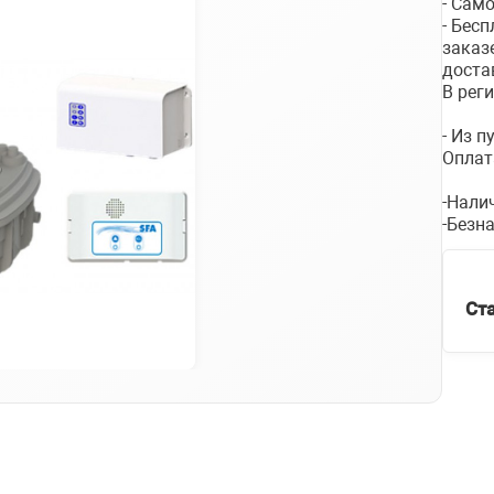
- Сам
- Бес
заказ
доста
В рег
- Из 
Оплат
-Нали
-Безн
Ст