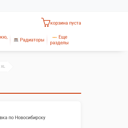
корзина пуста
Еще
екю,
Радиаторы
разделы
Насосное оборудование
Обогреватели
САНТЕХНИКА
Плиты газовые
 XL
Газовые конвекторы
вка по Новосибирску