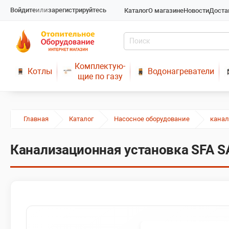
Войдите
или
зарегистрируйтесь
Каталог
О магазине
Новости
Доста
Комплектую-
Котлы
Водонагреватели
щие по газу
Главная
Каталог
Насосное оборудование
кана
Канализационная установка SFA S