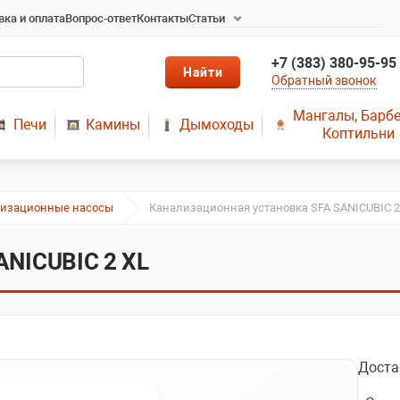
вка и оплата
Вопрос-ответ
Контакты
Статьи
Радиаторы в Новосибирске
+7 (383) 380-95-95
Радиаторы отопления в
Обратный звонок
Новосибирске
Твердотопливные котлы
Мангалы, Барб
Печи
Камины
Дымоходы
длительного горения
Коптильни
Радиаторы алюминиевые,
чугунные, стальные,
медные
лизационные насосы
Канализационная установка SFA SANICUBIC 2
Металопластик
МЫ ПРЕДЛАГАЕМ КУПИТЬ
ANICUBIC 2 XL
ДЫМОХОД ОТ
ПРОИЗВОДИТЕЛЯ
РЕМОНТ ГАЗОВЫХ КОТЛОВ
МОНТАЖ СИСТЕМ
ОТОПЛЕНИЯ
Доста