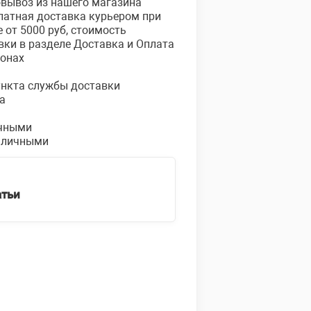
овывоз из нашего магазина
платная доставка курьером при
е от 5000 руб, стоимость
вки в разделе Доставка и Оплата
ионах
пункта службы доставки
а
чными
аличными
атьи