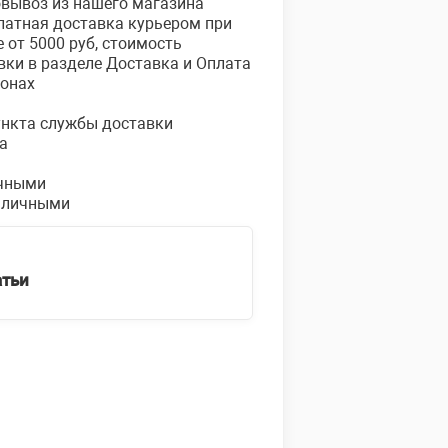
овывоз из нашего магазина
платная доставка курьером при
е от 5000 руб, стоимость
вки в разделе Доставка и Оплата
ионах
пункта службы доставки
а
чными
аличными
атьи