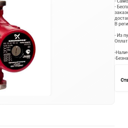
- Сам
- Бес
заказ
доста
В рег
- Из 
Оплат
-Нали
-Безн
Ст