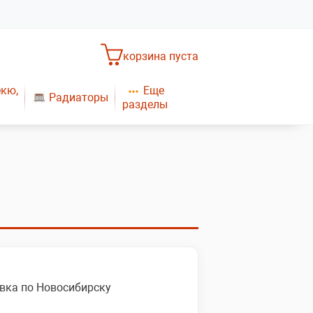
корзина пуста
Еще
екю,
Радиаторы
разделы
Насосное оборудование
Обогреватели
САНТЕХНИКА
Плиты газовые
Газовые конвекторы
вка по Новосибирску