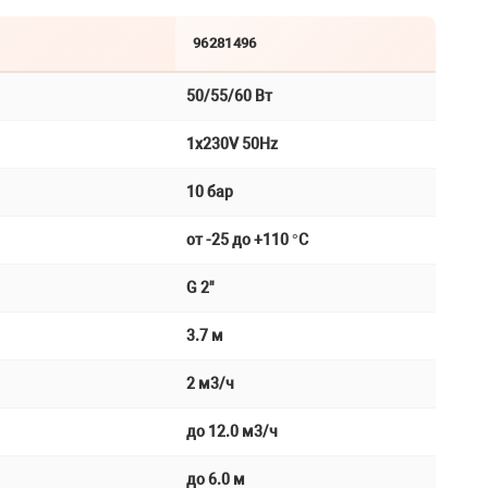
96281496
50/55/60 Вт
1x230V 50Hz
10 бар
от -25 до +110 °С
G 2"
3.7 м
2 м3/ч
до 12.0 м3/ч
до 6.0 м