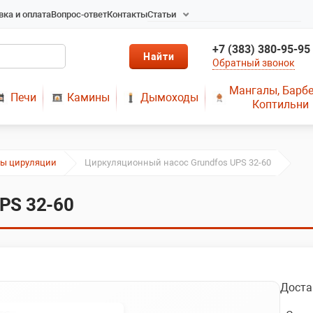
вка и оплата
Вопрос-ответ
Контакты
Статьи
Радиаторы в Новосибирске
+7 (383) 380-95-95
Радиаторы отопления в
Обратный звонок
Новосибирске
Твердотопливные котлы
Мангалы, Барб
Печи
Камины
Дымоходы
длительного горения
Коптильни
Радиаторы алюминиевые,
чугунные, стальные,
медные
ы цируляции
Циркуляционный насос Grundfos UPS 32-60
Металопластик
МЫ ПРЕДЛАГАЕМ КУПИТЬ
PS 32-60
ДЫМОХОД ОТ
ПРОИЗВОДИТЕЛЯ
РЕМОНТ ГАЗОВЫХ КОТЛОВ
МОНТАЖ СИСТЕМ
ОТОПЛЕНИЯ
Доста