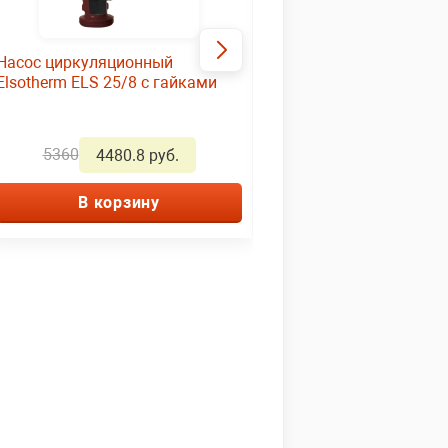
Насос циркуляционный
Насос циркуляционный
Elsotherm ELS 25/8 с гайками
30/6 EM (Star-RS) с га
5360
10549.00
4480.8 руб.
6911.01 
В корзину
В корзину