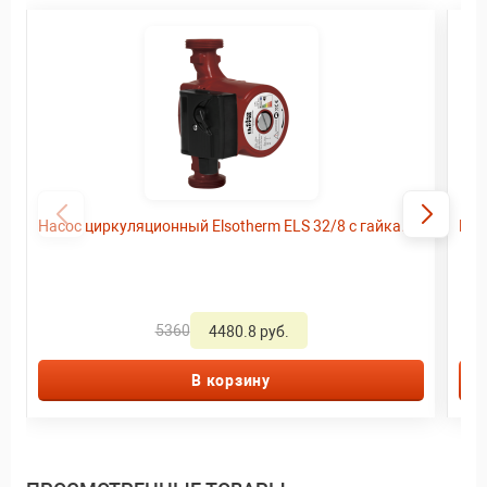
Насос циркуляционный Elsotherm ELS 32/8 с гайками
Нас
5360
4480.8 руб.
В корзину