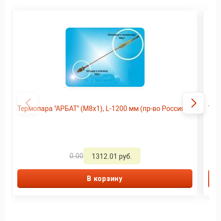
Термопара "АРБАТ" (М8х1), L-1200 мм (пр-во Россия)
Тер
0.00
1312.01 руб.
В корзину