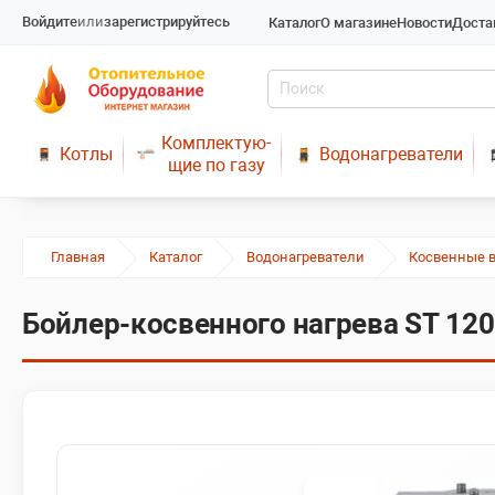
Войдите
или
зарегистрируйтесь
Каталог
О магазине
Новости
Доста
Комплектую-
Котлы
Водонагреватели
щие по газу
Главная
Каталог
Водонагреватели
Косвенные 
Бойлер-косвенного нагрева ST 120 