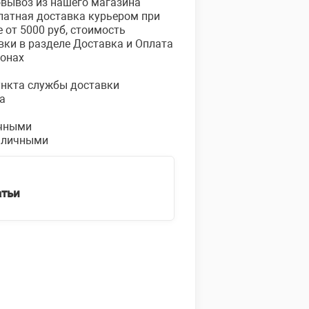
овывоз из нашего магазина
платная доставка курьером при
е от 5000 руб, стоимость
вки в разделе Доставка и Оплата
ионах
пункта службы доставки
а
чными
аличными
атьи