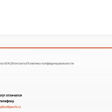
лата
FAQ
Контакты
Политика конфиденциальности
гут отличатся
телефону.
o@kotlipechi.ru