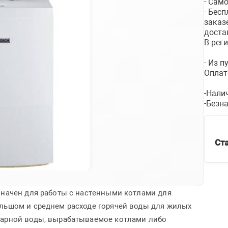
- Сам
- Бес
заказ
доста
В рег
- Из 
Оплат
-Нали
-Безн
Ст
значен для работы с настенными котлами для
ольшом и среднем расходе горячей воды для жилых
тарной воды, вырабатываемое котлами либо