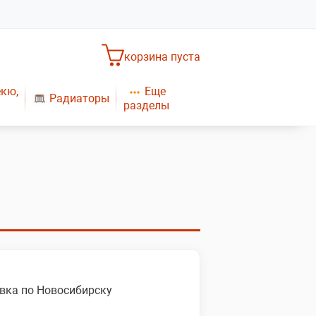
корзина пуста
Еще
екю,
Радиаторы
разделы
Насосное оборудование
Обогреватели
САНТЕХНИКА
Плиты газовые
Газовые конвекторы
вка по Новосибирску