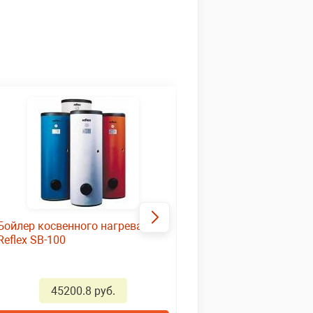
Бойлер косвенного нагрева
Бойлер–аккумулятор 
Reflex SB-100
котлов Bosch SO 200-1
45200.8 руб.
33210.615 руб