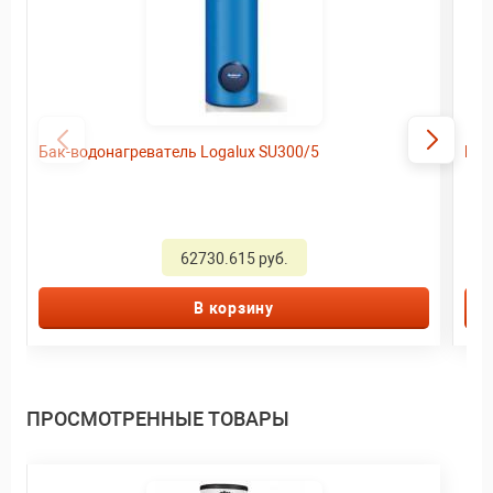
Бак-водонагреватель Logalux SU300/5
Бак
62730.615 руб.
В корзину
ПРОСМОТРЕННЫЕ ТОВАРЫ