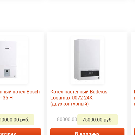
нный котел Bosch
Котел настенный Buderus
- 35 Н
Logamax U072-24K
(двухконтурный)
80000.00
90000.00 руб.
75000.00 руб.
орзину
В корзину