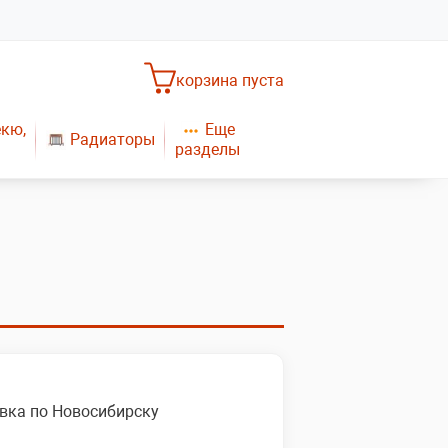
корзина пуста
Еще
екю,
Радиаторы
разделы
Насосное оборудование
Обогреватели
САНТЕХНИКА
Плиты газовые
Газовые конвекторы
вка по Новосибирску