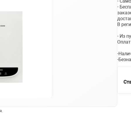
- Сам
- Бес
заказ
доста
В рег
- Из 
Оплат
-Нали
-Безн
Ст
я.