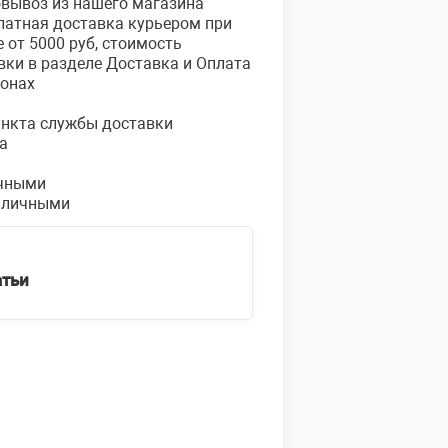
овывоз из нашего магазина
платная доставка курьером при
е от 5000 руб, стоимость
вки в разделе Доставка и Оплата
ионах
пункта службы доставки
а
чными
аличными
атьи