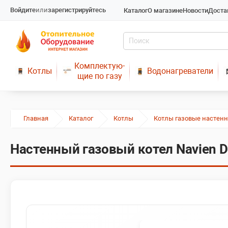
Войдите
или
зарегистрируйтесь
Каталог
О магазине
Новости
Доста
Комплектую-
Котлы
Водонагреватели
щие по газу
Главная
Каталог
Котлы
Котлы газовые настен
Настенный газовый котел Navien De