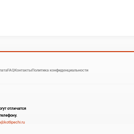
лата
FAQ
Контакты
Политика конфиденциальности
гут отличатся
телефону.
o@kotlipechi.ru