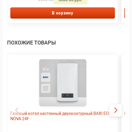
В корзину
ПОХОЖИЕ ТОВАРЫ
Газовый котел настенный двухконтурный BAXI ECO
Нас
NOVA 24F