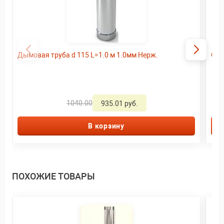
Дымовая труба d 115 L=1.0 м 1.0мм Нерж.
Ого
1040.00
935.01 руб.
В корзину
ПОХОЖИЕ ТОВАРЫ