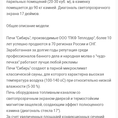
парильных помещений (20-30 куб. м), в каменку
помещается до 90 кг камней. Диагональ светопрозрачного
экрана 17 дюймов.
Общее описание модели:
Печи "Сибирь", производимые ООО "ПКФ Теплодар", более 10
лет успешно продаются в 70 регионах России и СНГ.
Заработанная за долгие годы репутация среди
профессионалов банного дела и народная молва о "чудо-
печках" работают лучше любой рекламы
Печи "Сибирь" создают в парной микроклимат
классической сауны, для которого характерна высокая
температура воздуха (100-140 оС) при относительно низкой
влажности (5-30 %).
Печь оборудована топливным каналом со
светопрозрачным экраном-дверкой и термостойким
магнитом-защелкой, создающим эффект полноценного
камина (диагональ стекла 17").
За счет увеличенных площадей конвекционных сечений