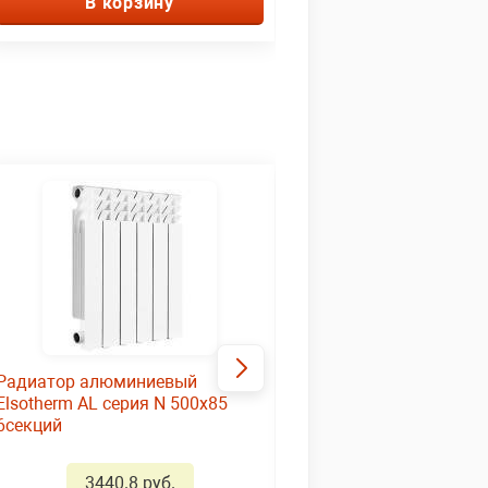
В корзину
Радиатор алюминиевый
Vektor Lux Pro VKL 500\
Elsotherm AL серия N 500х85
секций
6секций
0.00
3440.8 руб.
1760.01 ру