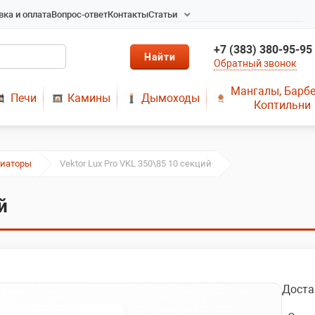
вка и оплата
Вопрос-ответ
Контакты
Статьи
Радиаторы в Новосибирске
+7 (383) 380-95-95
Радиаторы отопления в
Обратный звонок
Новосибирске
Твердотопливные котлы
Мангалы, Барб
Печи
Камины
Дымоходы
длительного горения
Коптильни
Радиаторы алюминиевые,
чугунные, стальные,
медные
иаторы
Vektor Lux Pro VKL 350\85 10 секций
Металопластик
МЫ ПРЕДЛАГАЕМ КУПИТЬ
й
ДЫМОХОД ОТ
ПРОИЗВОДИТЕЛЯ
РЕМОНТ ГАЗОВЫХ КОТЛОВ
МОНТАЖ СИСТЕМ
ОТОПЛЕНИЯ
Доста