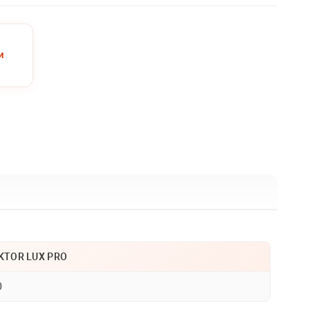
и
KTOR LUX PRO
0