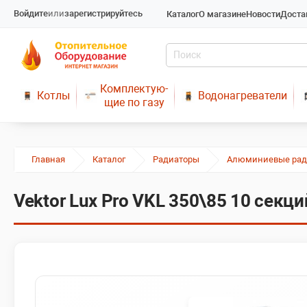
Войдите
или
зарегистрируйтесь
Каталог
О магазине
Новости
Доста
Комплектую-
Котлы
Водонагреватели
щие по газу
Главная
Каталог
Радиаторы
Алюминиевые рад
Vektor Lux Pro VKL 350\85 10 секци