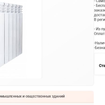
- Сам
- Бес
заказ
доста
В рег
- Из 
Оплат
-Нали
-Безн
Ст
РОМЫШЛЕННЫХ И ОБЩЕСТВЕННЫХ ЗДАНИЙ