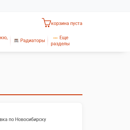
корзина пуста
Еще
екю,
Радиаторы
разделы
Насосное оборудование
Обогреватели
САНТЕХНИКА
Плиты газовые
Газовые конвекторы
вка по Новосибирску