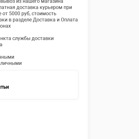
овывоз из нашего магазина
платная доставка курьером при
е от 5000 руб, стоимость
вки в разделе Доставка и Оплата
ионах
пункта службы доставки
а
чными
аличными
атьи