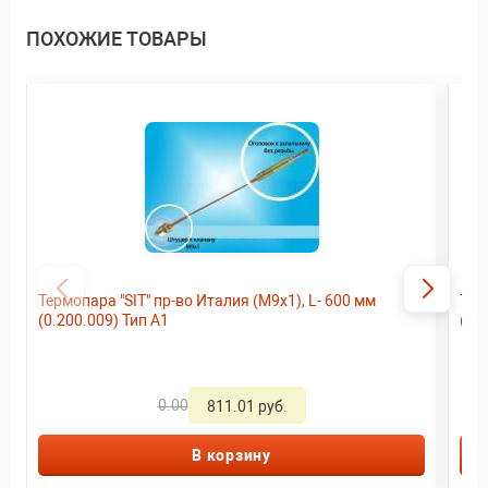
ПОХОЖИЕ ТОВАРЫ
Термопара "SIT" пр-во Италия (М9х1), L- 600 мм
Тер
(0.200.009) Тип А1
(0.
0.00
811.01 руб.
В корзину