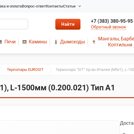
вка и оплата
Вопрос-ответ
Контакты
Статьи
Радиаторы в Новосибирске
+7 (383) 380-95-95
Радиаторы отопления в
Обратный звонок
Новосибирске
Твердотопливные котлы
Мангалы, Барб
Печи
Камины
Дымоходы
длительного горения
Коптильни
Радиаторы алюминиевые,
чугунные, стальные,
медные
Терпопары EUROSIT
Термопара "SIT" пр-во Италия (М9х1), L-15
Металопластик
МЫ ПРЕДЛАГАЕМ КУПИТЬ
1), L-1500мм (0.200.021) Тип А1
ДЫМОХОД ОТ
ПРОИЗВОДИТЕЛЯ
РЕМОНТ ГАЗОВЫХ КОТЛОВ
МОНТАЖ СИСТЕМ
ОТОПЛЕНИЯ
Доста