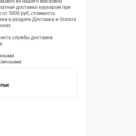
овывоз из нашего магазина
платная доставка курьером при
е от 5000 руб, стоимость
вки в разделе Доставка и Оплата
ионах
пункта службы доставки
а
чными
аличными
атьи