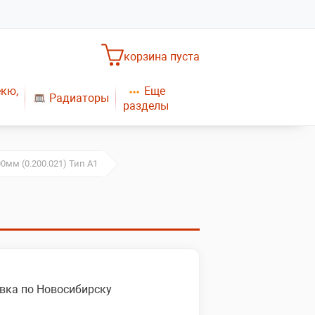
корзина пуста
Еще
екю,
Радиаторы
разделы
Насосное оборудование
Обогреватели
САНТЕХНИКА
Плиты газовые
00мм (0.200.021) Тип А1
Газовые конвекторы
вка по Новосибирску