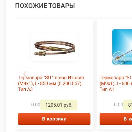
ПОХОЖИЕ ТОВАРЫ
Термопара "SIT" пр-во Италия
Термопара "SI
(М9х1), L- 850 мм (0.200.057)
(М9х1), L- 600
Тип А3
Тип А1
0.00
0.00
1205.01 руб.
8
В корзину
В к