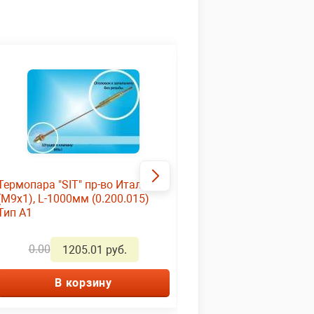
Термопара "SIT" пр-во Италия
Термопара "SIT" пр-во
(М9х1), L-1000мм (0.200.015)
(М9х1), L-1200 мм (0.2
Тип А1
Тип А3
0.00
0.00
1205.01 руб.
1312.01 ру
В корзину
В корзину