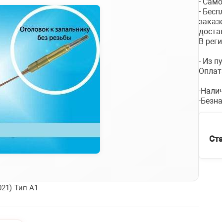
- Сам
- Бес
заказ
доста
В рег
- Из 
Оплат
-Нали
-Безн
Ст
021) Тип А1