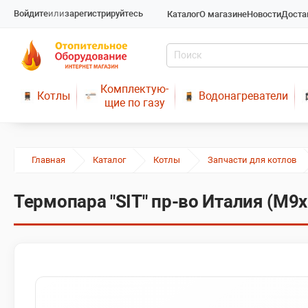
Войдите
или
зарегистрируйтесь
Каталог
О магазине
Новости
Доста
Комплектую-
Котлы
Водонагреватели
щие по газу
Главная
Каталог
Котлы
Запчасти для котлов
Термопара "SIT" пр-во Италия (М9х