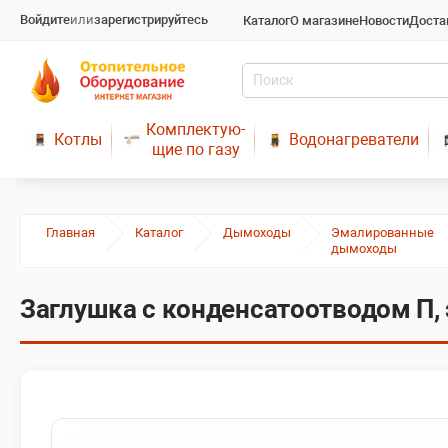
Войдите
или
зарегистрируйтесь
Каталог
О магазине
Новости
Доста
Комплектую-
Котлы
Водонагреватели
щие по газу
Главная
Каталог
Дымоходы
Эмалированные
дымоходы
Заглушка с конденсатоотводом П, 