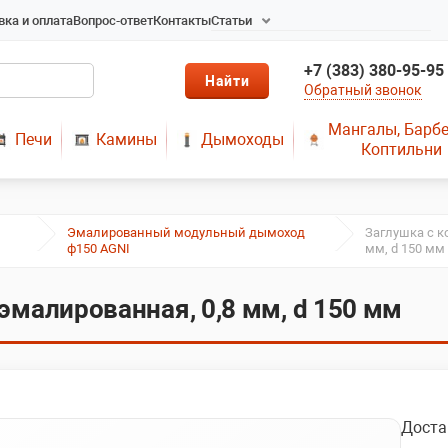
вка и оплата
Вопрос-ответ
Контакты
Статьи
Радиаторы в Новосибирске
+7 (383) 380-95-95
Радиаторы отопления в
Обратный звонок
Новосибирске
Твердотопливные котлы
Мангалы, Барб
Печи
Камины
Дымоходы
длительного горения
Коптильни
Радиаторы алюминиевые,
чугунные, стальные,
медные
Эмалированный модульный дымоход
Заглушка с к
Металопластик
ф150 AGNI
мм, d 150 мм
МЫ ПРЕДЛАГАЕМ КУПИТЬ
ДЫМОХОД ОТ
эмалированная, 0,8 мм, d 150 мм
ПРОИЗВОДИТЕЛЯ
РЕМОНТ ГАЗОВЫХ КОТЛОВ
МОНТАЖ СИСТЕМ
ОТОПЛЕНИЯ
Доста