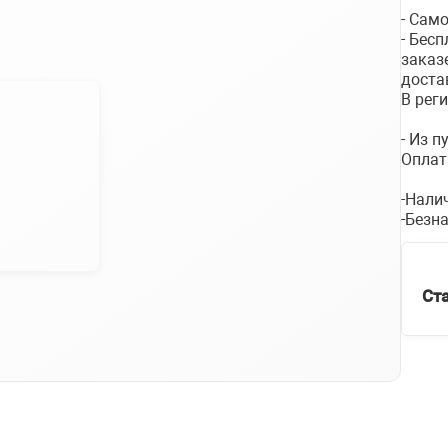
- Сам
- Бес
заказ
доста
В рег
- Из 
Оплат
-Нали
-Безн
Ст