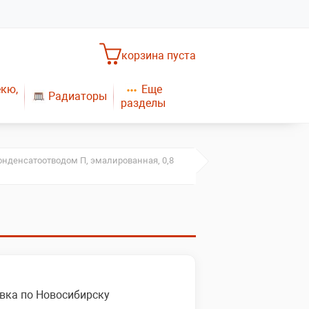
корзина пуста
Еще
екю,
Радиаторы
разделы
Насосное оборудование
Обогреватели
САНТЕХНИКА
Плиты газовые
онденсатоотводом П, эмалированная, 0,8
Газовые конвекторы
вка по Новосибирску