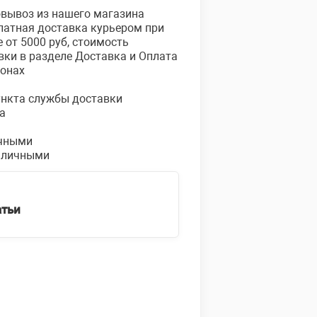
овывоз из нашего магазина
платная доставка курьером при
е от 5000 руб, стоимость
вки в разделе Доставка и Оплата
ионах
пункта службы доставки
а
чными
аличными
атьи