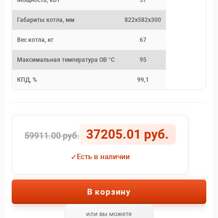
Мощность, кВт
37
Габариты котла, мм
822х582х300
Вес котла, кг
67
Максимальная температура ОВ °С
95
КПД, %
99,1
37205.01 руб.
59911.00 руб.
✓
Есть в наличии
В корзину
или вы можете