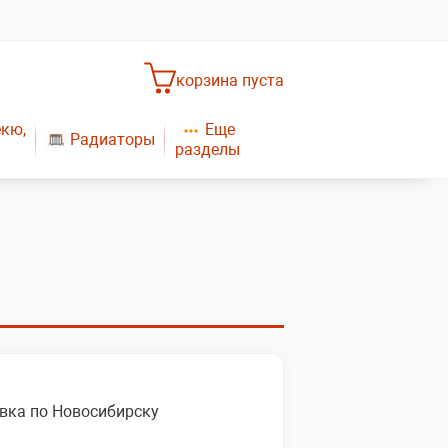
корзина пуста
Еще
екю,
Радиаторы
разделы
Насосное оборудование
Обогреватели
САНТЕХНИКА
Плиты газовые
Газовые конвекторы
вка по Новосибирску