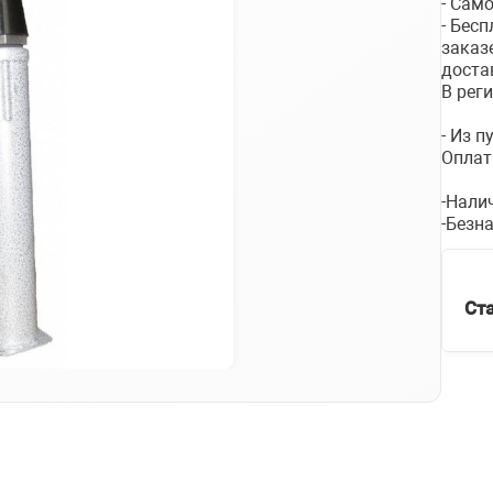
- Сам
- Бес
заказ
доста
В рег
- Из 
Оплат
-Нали
-Безн
Ст