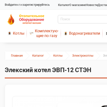
Войдите
или
зарегистрируйтесь
Каталог
О магазине
Новости
Доста
Комплектую-
Котлы
Водонагреватели
щие по газу
Главная
Каталог
Котлы
Электрокотлы
Эл
Элекский котел ЭВП-12 СТЭН