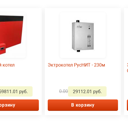
й котел
Эктрокотел РусНИТ - 230м
0.00
59811.01 руб.
29112.01 руб.
орзину
В корзину