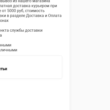
овывоз из нашего магазина
платная доставка курьером при
е от 5000 руб, стоимость
вки в разделе Доставка и Оплата
ионах
пункта службы доставки
а
чными
аличными
атьи