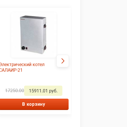
Электрический котел
Электрический котел ЭВП-9
САЛАИР-21
СТЭН
17250.00
2523.00
15911.01 руб.
2150.01 р
В корзину
В корзину