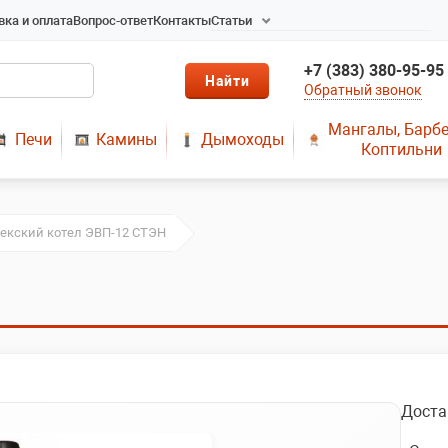
вка и оплата
Вопрос-ответ
Контакты
Статьи
Радиаторы в Новосибирске
+7 (383) 380-95-95
Радиаторы отопления в
Обратный звонок
Новосибирске
Твердотопливные котлы
Мангалы, Барб
Печи
Камины
Дымоходы
длительного горения
Коптильни
Радиаторы алюминиевые,
чугунные, стальные,
медные
екский котел ЭВП-12 СТЭН
Металопластик
МЫ ПРЕДЛАГАЕМ КУПИТЬ
ДЫМОХОД ОТ
ПРОИЗВОДИТЕЛЯ
РЕМОНТ ГАЗОВЫХ КОТЛОВ
МОНТАЖ СИСТЕМ
ОТОПЛЕНИЯ
Доста