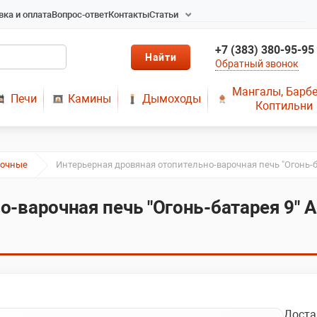
вка и оплата
Вопрос-ответ
Контакты
Статьи
Радиаторы в Новосибирске
+7 (383) 380-95-95
Радиаторы отопления в
Обратный звонок
Новосибирске
Твердотопливные котлы
Мангалы, Барб
Печи
Камины
Дымоходы
длительного горения
Коптильни
Радиаторы алюминиевые,
чугунные, стальные,
медные
рочные
Интерьерная дровяная отопительно-варочная печь "Огонь-
Металопластик
МЫ ПРЕДЛАГАЕМ КУПИТЬ
о-варочная печь "Огонь-батарея 9" 
ДЫМОХОД ОТ
ПРОИЗВОДИТЕЛЯ
РЕМОНТ ГАЗОВЫХ КОТЛОВ
МОНТАЖ СИСТЕМ
ОТОПЛЕНИЯ
Доста