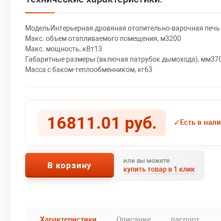
МодельИнтерьерная дровяная отопительно-варочная печь
Макс. объем отапливаемого помещения, м3200
Макс. мощность, кВт13
Габаритные размеры (включая патрубок дымохода), мм37
Масса с баком-теплообменником, кг63
16811.01 руб.
✓
Есть в нал
или вы можете
В корзину
купить товар в 1 клик
Характеристики
Описание
паспорт