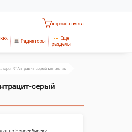
корзина пуста
Еще
екю,
Радиаторы
разделы
Насосное оборудование
Обогреватели
САНТЕХНИКА
Плиты газовые
батарея 9" Антрацит-серый металлик
Газовые конвекторы
Антрацит-серый
вка по Новосибирску