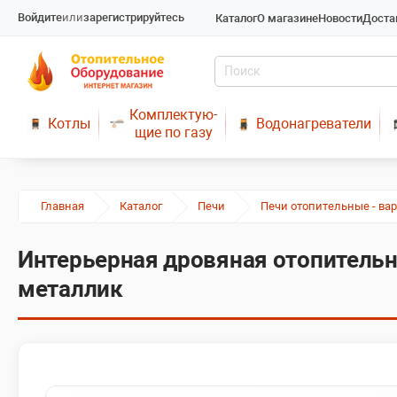
Войдите
или
зарегистрируйтесь
Каталог
О магазине
Новости
Доста
Комплектую-
Котлы
Водонагреватели
щие по газу
Главная
Каталог
Печи
Печи отопительные - ва
Интерьерная дровяная отопительн
металлик