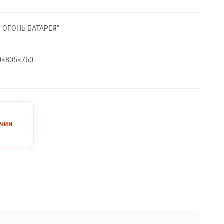
 "ОГОНЬ БАТАРЕЯ"
0×805×760
ичии