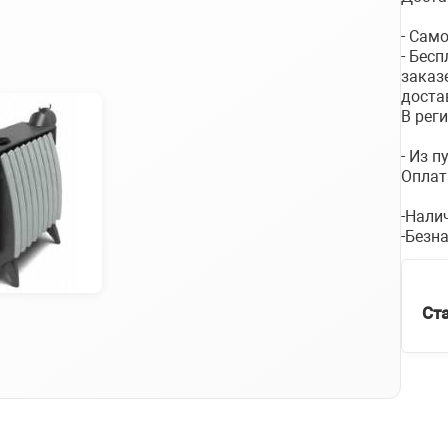
- Сам
- Бес
заказ
доста
В рег
- Из 
Оплат
-Нали
-Безн
Ст