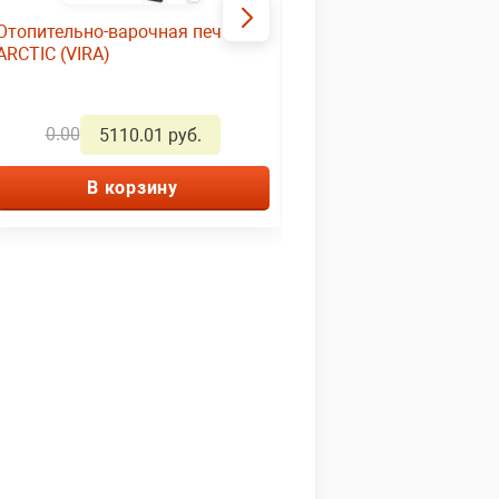
Отопительно-варочная печь
Интерьерная дровяная
ARCTIC (VIRA)
отопительно-варочная
"Огонь-батарея 5 Лайт"
АНТРАЦИТ
0.00
0.00
5110.01 руб.
11111.01 ру
В корзину
В корзину