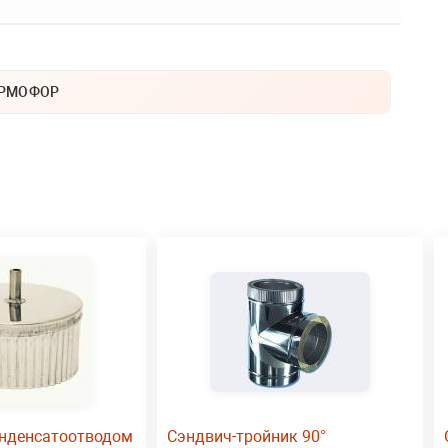
РМОФОР
онденсатоотводом
Сэндвич-тройник 90°