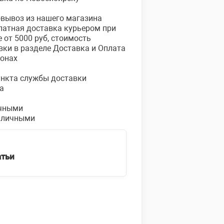
овывоз из нашего магазина
платная доставка курьером при
е от 5000 руб, стоимость
вки в разделе Доставка и Оплата
ионах
пункта службы доставки
а
чными
аличными
атьи