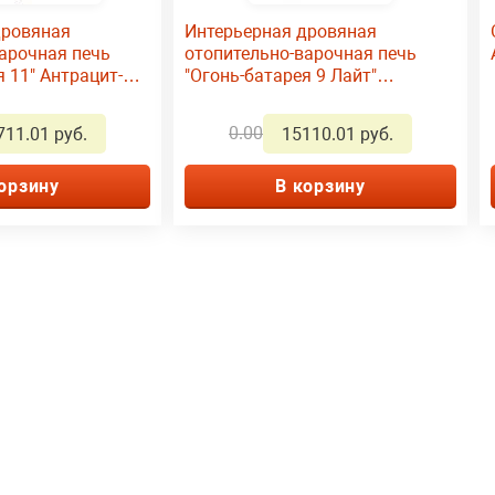
дровяная
Интерьерная дровяная
арочная печь
отопительно-варочная печь
я 11" Антрацит-
"Огонь-батарея 9 Лайт"
ик
АНТРАЦИТ
0.00
711.01 руб.
15110.01 руб.
орзину
В корзину