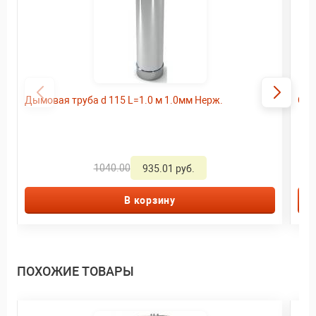
Дымовая труба d 115 L=1.0 м 1.0мм Нерж.
Ого
1040.00
935.01 руб.
В корзину
ПОХОЖИЕ ТОВАРЫ