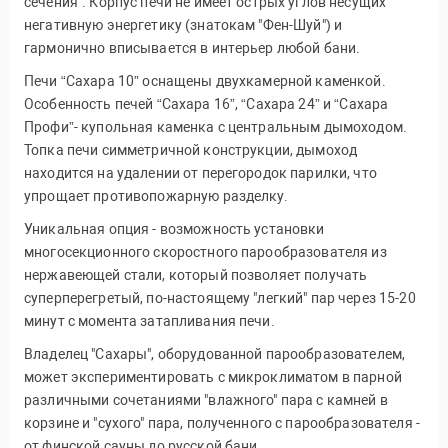
сечения". Корпус печи не имеет острых углов несущих
негативную энергетику (знатокам "Фен-Шуй") и
гармонично вписывается в интерьер любой бани.
Печи “Сахара 10” оснащены двухкамерной каменкой.
Особенность печей “Сахара 16”, “Сахара 24” и “Сахара
Профи”- купольная каменка с центральным дымоходом.
Топка печи симметричной конструкции, дымоход
находится на удалении от перегородок парилки, что
упрощает противопожарную разделку.
Уникальная опция - возможность установки
многосекционного скоростного парообразователя из
нержавеющей стали, который позволяет получать
суперперегретый, по-настоящему "легкий" пар через 15-20
минут с момента затапливания печи.
Владелец "Сахары", оборудованной парообразователем,
может экспериментировать с микроклиматом в парной
различными сочетаниями "влажного" пара с камней в
корзине и "сухого" пара, полученного с парообразователя -
от финской сауны до русской бани.