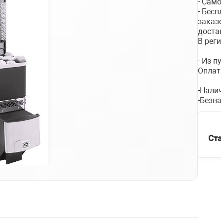
- Сам
- Бес
заказ
доста
В рег
- Из 
Оплат
-Нали
-Безн
Ст