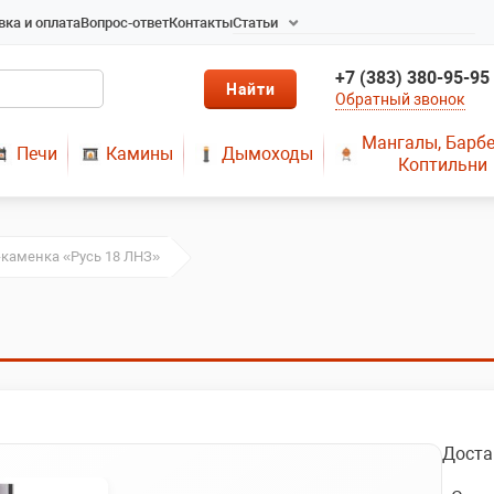
вка и оплата
Вопрос-ответ
Контакты
Статьи
Радиаторы в Новосибирске
+7 (383) 380-95-95
Радиаторы отопления в
Обратный звонок
Новосибирске
Твердотопливные котлы
Мангалы, Барб
Печи
Камины
Дымоходы
длительного горения
Коптильни
Радиаторы алюминиевые,
чугунные, стальные,
медные
-каменка «Русь 18 ЛНЗ»
Металопластик
МЫ ПРЕДЛАГАЕМ КУПИТЬ
ДЫМОХОД ОТ
ПРОИЗВОДИТЕЛЯ
РЕМОНТ ГАЗОВЫХ КОТЛОВ
МОНТАЖ СИСТЕМ
ОТОПЛЕНИЯ
Доста