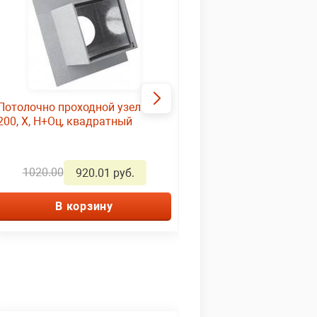
Потолочно проходной узел ф
Сэндвич-труба d115*2
200, Х, Н+Оц, квадратный
1,0мм/0,5мм Нерж/Оц
1020.00
2020.00
920.01 руб.
1820.01 р
В корзину
В корзину