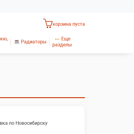
корзина пуста
Еще
екю,
Радиаторы
разделы
Насосное оборудование
Обогреватели
САНТЕХНИКА
Плиты газовые
Газовые конвекторы
вка по Новосибирску