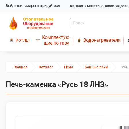
Войдите
или
зарегистрируйтесь
Каталог
О магазине
Новости
Доста
Комплектую-
Котлы
Водонагреватели
щие по газу
Главная
Каталог
Печи
Банные печи
Печь
Печь-каменка «Русь 18 ЛНЗ»