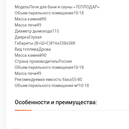
МодельПечи для бани и сауны «ТЕПЛОДАР»
Объем парильного помещения10-18
Масса камней90
Масса печи49
Диаметр дымохода115
ДверкаГлухая
Габариты (В×Ш×Г)816х338х588
Вид топливаДрова
Масса камней90
Страна производительРоссия
Объем парильного помещения10-18
Масса печи49
Рекомендуемая емкость бака55-80
Объем парильного помещения м³10-18
Особенности и преимущества: