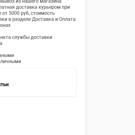
овывоз из нашего магазина
платная доставка курьером при
е от 5000 руб, стоимость
вки в разделе Доставка и Оплата
ионах
пункта службы доставки
а
чными
аличными
атьи