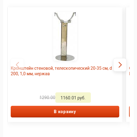
Кронштейн стеновой, телескопический 20-35 см, d
Сэн
200, 1,0 мм, нержав
Нер
1290.00
1160.01 руб.
В корзину