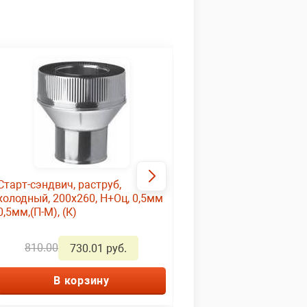
Старт-сэндвич, раструб,
Сэндвич-тройник 135°
холодный, 200х260, Н+Оц, 0,5мм
0,5мм/0,5мм d200х26
0,5мм,(П-М), (К)
Нерж/Нерж
810.00
4620.00
730.01 руб.
4160.01 р
В корзину
В корзину