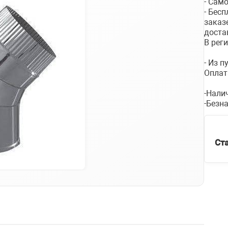
- Сам
- Бес
заказ
доста
В рег
- Из 
Оплат
-Нали
-Безн
Ст