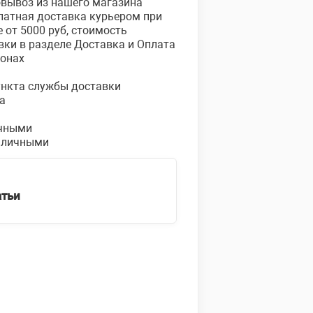
овывоз из нашего магазина
платная доставка курьером при
е от 5000 руб, стоимость
вки в разделе Доставка и Оплата
ионах
пункта службы доставки
а
чными
аличными
атьи