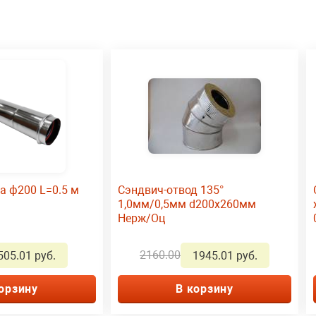
а ф200 L=0.5 м
Сэндвич-отвод 135°
1,0мм/0,5мм d200х260мм
Нерж/Оц
2160.00
505.01 руб.
1945.01 руб.
орзину
В корзину