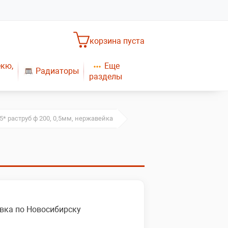
корзина пуста
Еще
екю,
Радиаторы
разделы
Насосное оборудование
Обогреватели
САНТЕХНИКА
Плиты газовые
5* раструб ф 200, 0,5мм, нержавейка
Газовые конвекторы
вка по Новосибирску