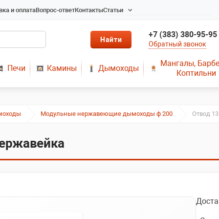
вка и оплата
Вопрос-ответ
Контакты
Статьи
Радиаторы в Новосибирске
+7 (383) 380-95-95
Радиаторы отопления в
Обратный звонок
Новосибирске
Твердотопливные котлы
Мангалы, Барб
Печи
Камины
Дымоходы
длительного горения
Коптильни
Радиаторы алюминиевые,
чугунные, стальные,
медные
моходы
Модульные нержавеющие дымоходы ф 200
Отвод 13
Металопластик
МЫ ПРЕДЛАГАЕМ КУПИТЬ
 нержавейка
ДЫМОХОД ОТ
ПРОИЗВОДИТЕЛЯ
РЕМОНТ ГАЗОВЫХ КОТЛОВ
МОНТАЖ СИСТЕМ
ОТОПЛЕНИЯ
Доста