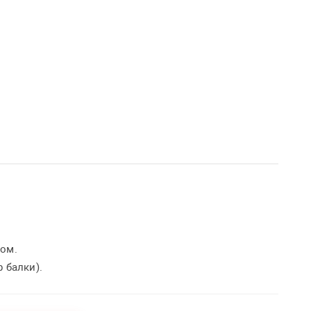
дом.
 балки).