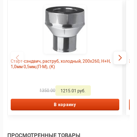
Старт-сэндвич, раструб, холодный, 200х260, Н+Н,
Зон
1,0мм 0,5мм,(П-М), (К)
1350.00
1215.01 руб.
В корзину
ПРОСМОТРЕННЫЕ ТОВАРЫ