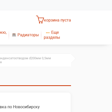
корзина пуста
Еще
екю,
Радиаторы
разделы
Насосное оборудование
Обогреватели
САНТЕХНИКА
Плиты газовые
конденсатоотводом d200мм 0,5мм
я
Газовые конвекторы
вка по Новосибирску