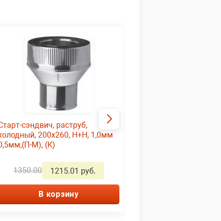
Старт-сэндвич, раструб,
Адаптер, раструб ф 200
холодный, 200х260, Н+Н, 1,0мм
1,0мм, нержавейка h=
0,5мм,(П-М), (К)
1350.00
330.00
1215.01 руб.
295.01 ру
В корзину
В корзину