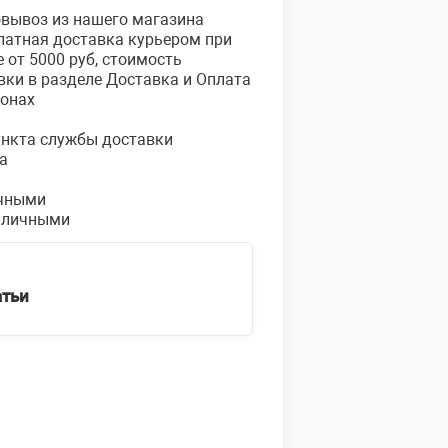
овывоз из нашего магазина
платная доставка курьером при
е от 5000 руб, стоимость
вки в разделе Доставка и Оплата
ионах
пункта службы доставки
а
чными
аличными
атьи