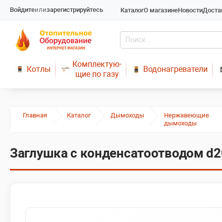
Войдите
или
зарегистрируйтесь
Каталог
О магазине
Новости
Доста
Комплектую-
Котлы
Водонагреватели
щие по газу
Главная
Каталог
Дымоходы
Нержавеющие
дымоходы
Заглушка с конденсатоотводом 