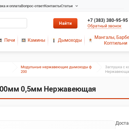
вка и оплата
Вопрос-ответ
Контакты
Статьи
Радиаторы в Новосибирске
+7 (383) 380-95-95
Радиаторы отопления в
Обратный звонок
Новосибирске
Твердотопливные котлы
Мангалы, Барб
Печи
Камины
Дымоходы
длительного горения
Коптильни
Радиаторы алюминиевые,
чугунные, стальные,
медные
Модульные нержавеющие дымоходы ф
Заглушка с 
Металопластик
200
Нержавеюща
МЫ ПРЕДЛАГАЕМ КУПИТЬ
ДЫМОХОД ОТ
d200мм 0,5мм Нержавеющая
ПРОИЗВОДИТЕЛЯ
РЕМОНТ ГАЗОВЫХ КОТЛОВ
МОНТАЖ СИСТЕМ
ОТОПЛЕНИЯ
Доста