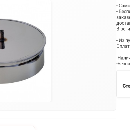
- Сам
- Бес
заказ
доста
В рег
- Из 
Оплат
-Нали
-Безн
Ст