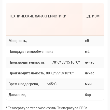
Т
ТЕХНИЧЕСКИЕ ХАРАКТЕРИСТИКИ
ЕД. ИЗМ.
Н
Н
Мощность,
кВт
13
Площадь теплообменника
м2
0,
Производительность, 70°C/55°C/10°C*
л/час
13
Производительность, 80°C/55°C/10°C*
л/час
19
Время подогрева, Δ45°C
мин
2
Давление,
бар
8
* Температура теплоносителя/ Температура ГВС/