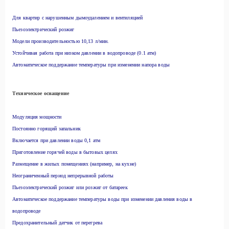
Для квартир с нарушенным дымоудалением и вентиляцией
Пьезоэлектрический розжиг
Модели производительностью 10,13 л/мин.
Устойчивая работа при низком давлении в водопроводе (0.1 атм)
Автоматическое поддержание температуры при изменении напора воды
Т
ехническое оснащение
Модуляция мощности
Постоянно горящий запальник
Включается при давлении воды 0,1 атм
Приготовление горячей воды в бытовых целях
Размещение в жилых помещениях (например, на кухне)
Неограниченный период непрерывной работы
Пьезоэлектрический розжиг или розжиг от батареек
Автоматическое поддержание температуры воды при изменении давления воды в
водопроводе
Предохранительный датчик от перегрева