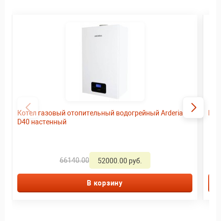
Котел газовый отопительный водогрейный Arderia
Кот
D40 настенный
66140.00
52000.00 руб.
В корзину