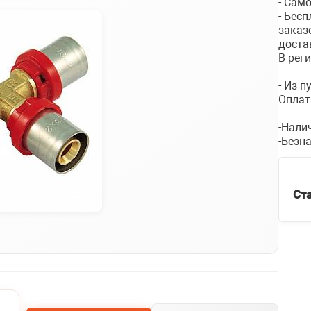
- Сам
- Бес
заказ
доста
В рег
- Из 
Оплат
-Нали
-Безн
Ст