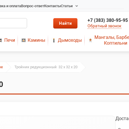
вка и оплата
Вопрос-ответ
Контакты
Статьи
Радиаторы в Новосибирске
+7 (383) 380-95-95
Радиаторы отопления в
Обратный звонок
Новосибирске
Твердотопливные котлы
Мангалы, Барб
Печи
Камины
Дымоходы
длительного горения
Коптильни
Радиаторы алюминиевые,
чугунные, стальные,
медные
ые
Тройник редукционный 32 x 32 x 20
Металопластик
МЫ ПРЕДЛАГАЕМ КУПИТЬ
0
ДЫМОХОД ОТ
ПРОИЗВОДИТЕЛЯ
РЕМОНТ ГАЗОВЫХ КОТЛОВ
МОНТАЖ СИСТЕМ
ОТОПЛЕНИЯ
Доста