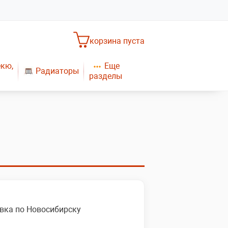
корзина пуста
Еще
екю,
Радиаторы
разделы
Насосное оборудование
Обогреватели
САНТЕХНИКА
Плиты газовые
Газовые конвекторы
вка по Новосибирску