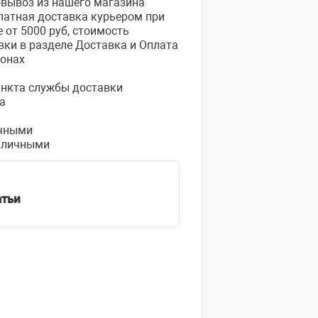
овывоз из нашего магазина
платная доставка курьером при
е от 5000 руб, стоимость
вки в разделе Доставка и Оплата
ионах
пункта службы доставки
а
чными
аличными
атьи