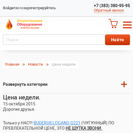
+7 (383) 380-95-95
Войдите
или
зарегистрируйтесь
Обратный звонок
Главная
Новости
Цена недели.
Развернуть категории
Цена недели.
Котлы газовые напольные
Котлы газовые настенные
Комплектующие по газу
15 октября 2015
Котлы универсальные
Источники бесперебойного питания
Дорогие друзья.
Котлы твердотопливные
Стабилизаторы
Котлы дизельные
Баллоны пропан
Водонагреватели
Только у НАС!!!
BUDERUS LOGANO G221
(ЧУГУННЫЙ) ПО
Горелки газовые
Редуктора, рукав, штуцера
Газовые водонагреватели
ПРЕВЛЕКАТЕЛЬНОЙ ЦЕНЕ, ЭТО
НЕ ШУТКА ЗВОНИ.
Запчасти для котлов
Счётчики
Электрические водонагреватели