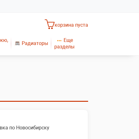
корзина пуста
Еще
екю,
Радиаторы
разделы
Насосное оборудование
Обогреватели
САНТЕХНИКА
Плиты газовые
Газовые конвекторы
вка по Новосибирску