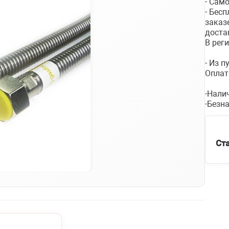
- Сам
- Бес
заказ
доста
В рег
- Из 
Оплат
-Нали
-Безн
Ст