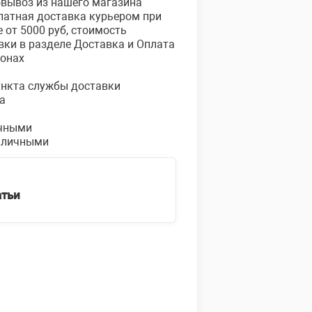
овывоз из нашего магазина
платная доставка курьером при
е от 5000 руб, стоимость
вки в разделе Доставка и Оплата
ионах
пункта службы доставки
а
чными
аличными
атьи