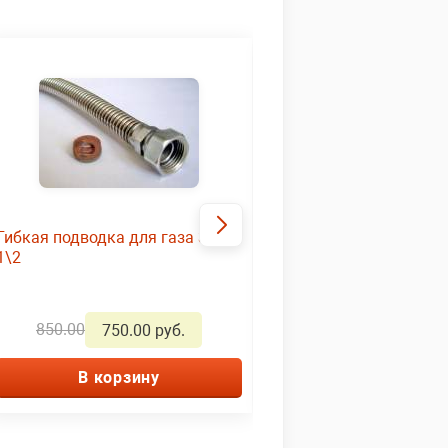
Гибкая подводка для газа 3,0м
Изолирующие соедине
1\2
850.00
400.00
750.00 руб.
350.01 ру
В корзину
В корзину