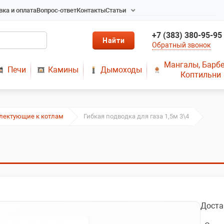
вка и оплата
Вопрос-ответ
Контакты
Статьи
Радиаторы в Новосибирске
+7 (383) 380-95-95
Радиаторы отопления в
Обратный звонок
Новосибирске
Твердотопливные котлы
Мангалы, Барб
Печи
Камины
Дымоходы
длительного горения
Коптильни
Радиаторы алюминиевые,
чугунные, стальные,
медные
лектующие к котлам
Гибкая подводка для газа 1,5м 3\4
Металопластик
МЫ ПРЕДЛАГАЕМ КУПИТЬ
ДЫМОХОД ОТ
ПРОИЗВОДИТЕЛЯ
РЕМОНТ ГАЗОВЫХ КОТЛОВ
МОНТАЖ СИСТЕМ
ОТОПЛЕНИЯ
Доста