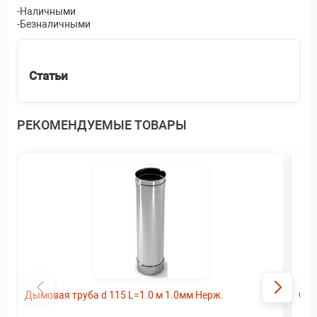
-Наличными
-Безналичными
Статьи
РЕКОМЕНДУЕМЫЕ ТОВАРЫ
Дымовая труба d 115 L=1.0 м 1.0мм Нерж.
Ого