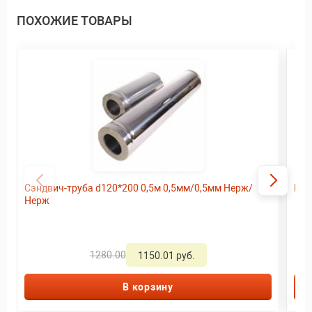
ПОХОЖИЕ ТОВАРЫ
Сэндвич-труба d120*200 0,5м 0,5мм/0,5мм Нерж/
Про
Нерж
1280.00
1150.01 руб.
В корзину