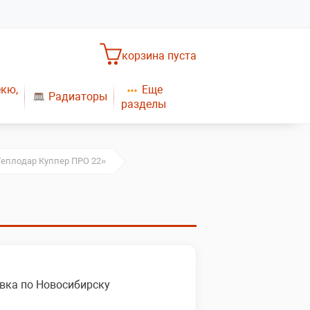
корзина пуста
Еще
екю,
Радиаторы
разделы
Насосное оборудование
Обогреватели
САНТЕХНИКА
Плиты газовые
Теплодар Куппер ПРО 22»
Газовые конвекторы
вка по Новосибирску