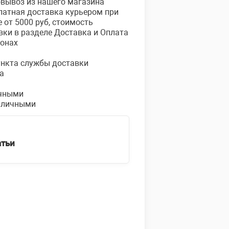
овывоз из нашего магазина
платная доставка курьером при
е от 5000 руб, стоимость
вки в разделе Доставка и Оплата
ионах
пункта службы доставки
а
чными
аличными
атьи