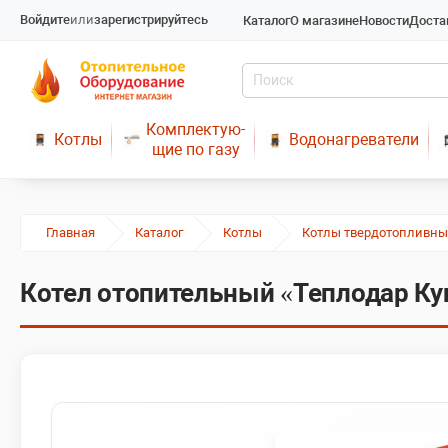
Войдите
или
зарегистрируйтесь
Каталог
О магазине
Новости
Доста
Комплектую-
Котлы
Водонагреватели
щие по газу
Главная
Каталог
Котлы
Котлы твердотопливны
Котел отопительный «Теплодар Ку