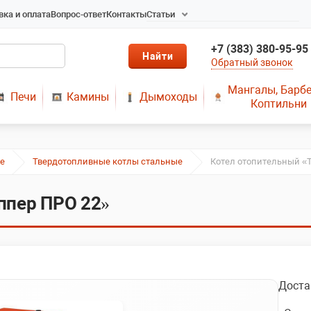
вка и оплата
Вопрос-ответ
Контакты
Статьи
Радиаторы в Новосибирске
+7 (383) 380-95-95
Радиаторы отопления в
Обратный звонок
Новосибирске
Твердотопливные котлы
Мангалы, Барб
Печи
Камины
Дымоходы
длительного горения
Коптильни
Радиаторы алюминиевые,
чугунные, стальные,
медные
е
Твердотопливные котлы стальные
Котел отопительный «
Металопластик
МЫ ПРЕДЛАГАЕМ КУПИТЬ
ппер ПРО 22»
ДЫМОХОД ОТ
ПРОИЗВОДИТЕЛЯ
РЕМОНТ ГАЗОВЫХ КОТЛОВ
МОНТАЖ СИСТЕМ
ОТОПЛЕНИЯ
Доста