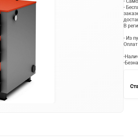
- Сам
- Бес
заказ
доста
В рег
- Из 
Оплат
-Нали
-Безн
Ст