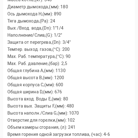
Диаметр дымохода,(мм): 180
Ось дымохода H,(мм): 890
Тяга дымохода,(Pa): 24
Вых./Вход. вода,(Dn): 1"1/4
Наполнение/Слив,(G): 1/2"
Защита от перегрева,(Dn): 3/4"
Темпер. выход. газов,(°C): 200
Max. Раб. температура,(°C): 90
Max. Раб. давление,(бар): 2,5
Общая глубина A,(мм): 1130
Общая высота B,(мм): 1200
Общая корпуса С,(мм): 600
Общая ширина D,(мм): 676
Высота вход. Воды E,(мм): 80
Высота вых. Защиты F,(мм): 480
Высота наполн./Слив G,(мм): 1070
Отверстие для горелки,(мм): 102
Объем камеры сгорания, (л): 241
Время горения одной загрузки топлива, (час): 4-6