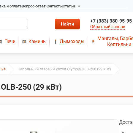
вка и оплата
Вопрос-ответ
Контакты
Статьи
Радиаторы в Новосибирске
+7 (383) 380-95-95
Радиаторы отопления в
Обратный звонок
Новосибирске
Твердотопливные котлы
Мангалы, Барб
Печи
Камины
Дымоходы
длительного горения
Коптильни
Радиаторы алюминиевые,
чугунные, стальные,
медные
ные
Напольный газовый котел Olympia OLB-250 (29 кВт)
Металопластик
МЫ ПРЕДЛАГАЕМ КУПИТЬ
OLB-250 (29 кВт)
ДЫМОХОД ОТ
ПРОИЗВОДИТЕЛЯ
РЕМОНТ ГАЗОВЫХ КОТЛОВ
МОНТАЖ СИСТЕМ
ОТОПЛЕНИЯ
Доста