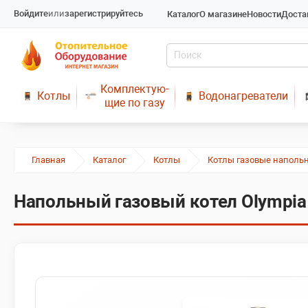
Войдите
или
зарегистрируйтесь
Каталог
О магазине
Новости
Доста
Комплектую-
Котлы
Водонагреватели
щие по газу
Главная
Каталог
Котлы
Котлы газовые наполь
Напольный газовый котел Olympia 