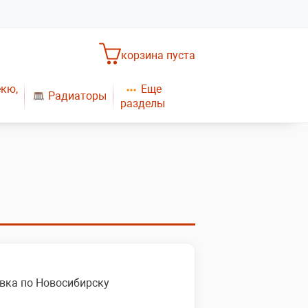
корзина пуста
Еще
екю,
Радиаторы
разделы
Насосное оборудование
Обогреватели
САНТЕХНИКА
Плиты газовые
Газовые конвекторы
вка по Новосибирску