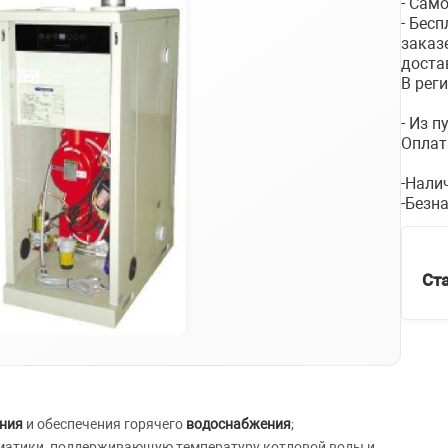
- Сам
- Бес
заказ
доста
В рег
- Из 
Оплат
-Нали
-Безн
Ст
ния
и обеспечения горячего
водоснабжения
;
матики, поддерживающую температуру котловой воды и