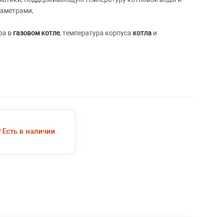
раметрами;
ра в
газовом котле
, температура корпуса
котла
и
✓
Есть в наличии