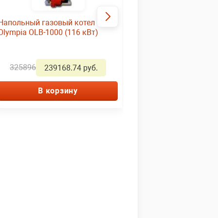
Напольный газовый котел
Котел газовый Мимакс
Olympia OLB-1000 (116 кВт)
12,5 напольный
325896
0.00
239168.74 руб.
32600.00 ру
В корзину
В корзину