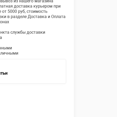
овывоз из нашего магазина
платная доставка курьером при
е от 5000 руб, стоимость
вки в разделе Доставка и Оплата
ионах
пункта службы доставки
а
чными
аличными
атьи