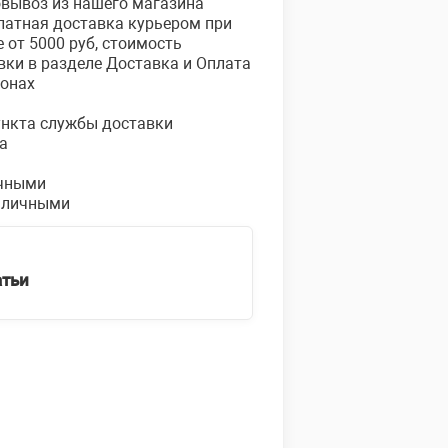
овывоз из нашего магазина
платная доставка курьером при
е от 5000 руб, стоимость
вки в разделе Доставка и Оплата
ионах
пункта службы доставки
а
чными
аличными
атьи