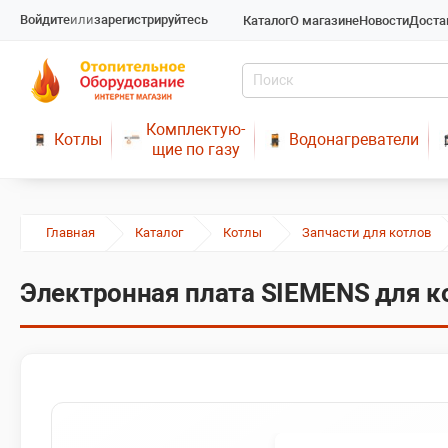
Войдите
или
зарегистрируйтесь
Каталог
О магазине
Новости
Доста
Комплектую-
Котлы
Водонагреватели
щие по газу
Главная
Каталог
Котлы
Запчасти для котлов
Электронная плата SIEMENS для к