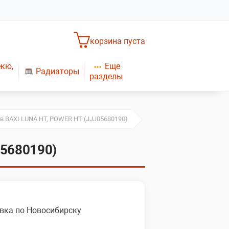
корзина пуста
Еще
екю,
Радиаторы
разделы
Насосное оборудование
Обогреватели
САНТЕХНИКА
Плиты газовые
в BAXI LUNA HT, POWER HT (JJJ05680190)
Газовые конвекторы
05680190)
вка по Новосибирску