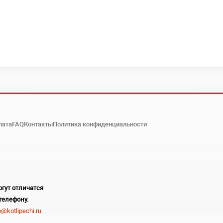
лата
FAQ
Контакты
Политика конфиденциальности
гут отличатся
телефону.
o@kotlipechi.ru