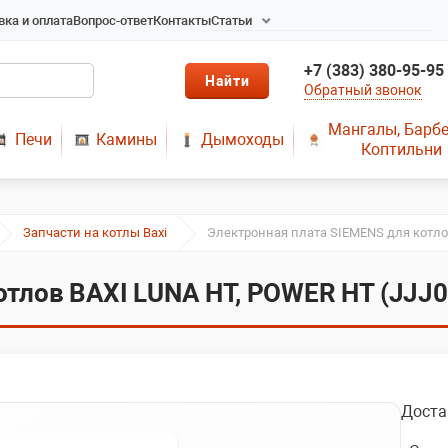
вка и оплата
Вопрос-ответ
Контакты
Статьи
Радиаторы в Новосибирске
+7 (383) 380-95-95
Радиаторы отопления в
Обратный звонок
Новосибирске
Твердотопливные котлы
Мангалы, Барб
Печи
Камины
Дымоходы
длительного горения
Коптильни
Радиаторы алюминиевые,
чугунные, стальные,
медные
Запчасти на котлы Baxi
Электронная плата SIEMENS для котло
Металопластик
МЫ ПРЕДЛАГАЕМ КУПИТЬ
отлов BAXI LUNA HT, POWER HT (JJJ
ДЫМОХОД ОТ
ПРОИЗВОДИТЕЛЯ
РЕМОНТ ГАЗОВЫХ КОТЛОВ
МОНТАЖ СИСТЕМ
ОТОПЛЕНИЯ
Доста