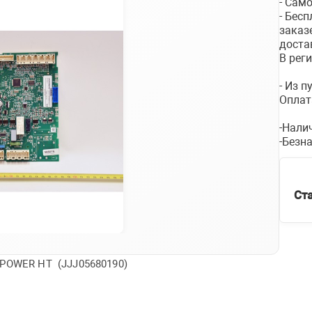
- Сам
- Бес
заказ
доста
В рег
- Из 
Оплат
-Нали
-Безн
Ст
 POWER HT (JJJ05680190)