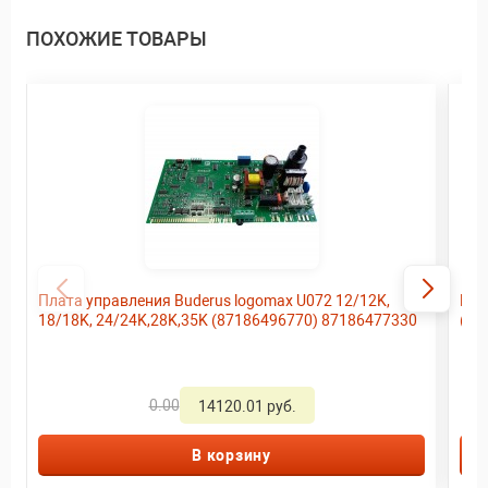
ПОХОЖИЕ ТОВАРЫ
Плата управления Buderus logomax U072 12/12K,
Рас
18/18K, 24/24K,28K,35K (87186496770) 87186477330
(87
0.00
14120.01 руб.
В корзину