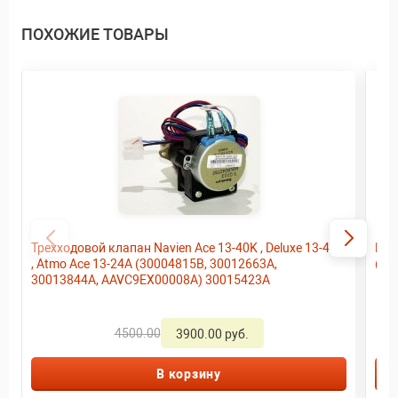
ПОХОЖИЕ ТОВАРЫ
Трехходовой клапан Navien Ace 13-40K , Deluxe 13-40K
Вентилятор A
, Atmo Ace 13-24A (30004815B, 30012663A,
(30
30013844A, AAVC9EX00008A) 30015423A
4500.00
3900.00 руб.
В корзину