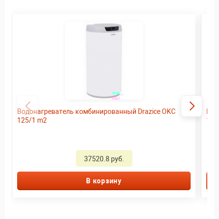
Водонагреватель комбинированный Drazice OKC
Водонагре
125/1 m2
100
37520.8 руб.
В корзину