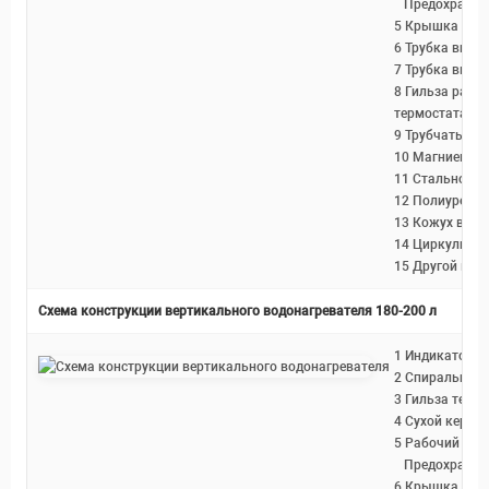
Предохраните
5 Крышка эле
6 Трубка впус
7 Трубка выпу
8 Гильза рабо
термостата
9 Трубчатый т
10 Магниевый
11 Стальной э
12 Полиуретан
13 Кожух водо
14 Циркулиров
15 Другой вых
Схема конструкции вертикального водонагревателя
180-200 л
1 Индикатор т
2 Спиральный
3 Гильза терм
4 Сухой керам
5 Рабочий тер
Предохраните
6 Крышка эле