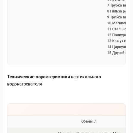
7 Трубка впус
8 Гильза рабо
9 Трубка выпу
10 Магниевый
11 Стальной э
12 Полиуретан
13 Кожух водо
14 Циркулиров
15 Другой вых
Технические характеристики
вертикального
водонагревателя
Объём, л